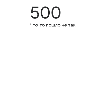
500
Что-то пошло не так