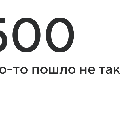
500
о-то пошло не так