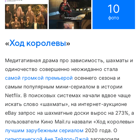
10
фото
«
Ход королевы
»
Медитативная драма про зависимость, шахматы и
одиночество совершенно неожиданно стала
самой громкой премьерой
осеннего сезона и
самым популярным мини-сериалом в истории
Netflix. В поисковых системах начали вдвое чаще
искать слово «шахматы», на интернет-аукционе
eBay запрос на шахматные доски вырос на 273%, а
пользователи Кино Mail.ru назвали «Ход королевы»
лучшим зарубежным сериалом
2020 года. О
гипнотической
Ане Тейлор-Джой
заговорили