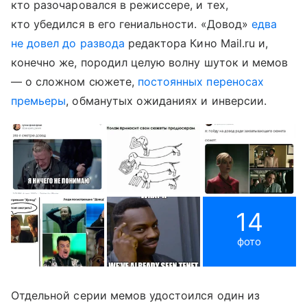
кто разочаровался в режиссере, и тех,
кто убедился в его гениальности. «Довод»
едва
не довел до развода
редактора Кино Mail.ru и,
конечно же, породил целую волну шуток и мемов
— о сложном сюжете,
постоянных переносах
премьеры
, обманутых ожиданиях и инверсии.
14
фото
Отдельной серии мемов удостоился один из