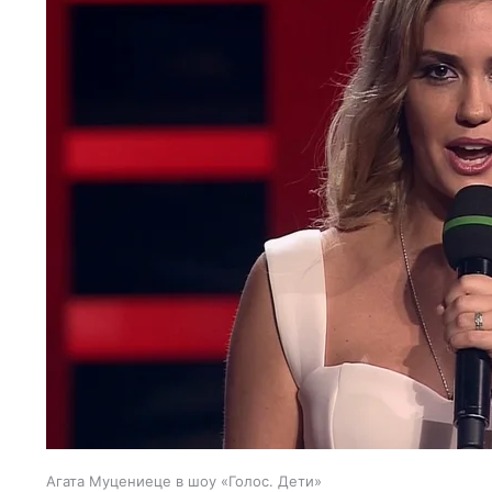
Агата Муцениеце в шоу «Голос. Дети»