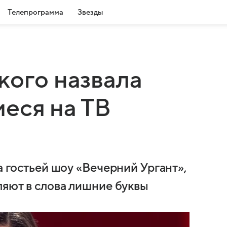
Телепрограмма
Звезды
кого назвала
еся на ТВ
а гостьей шоу «Вечерний Ургант»,
ляют в слова лишние буквы