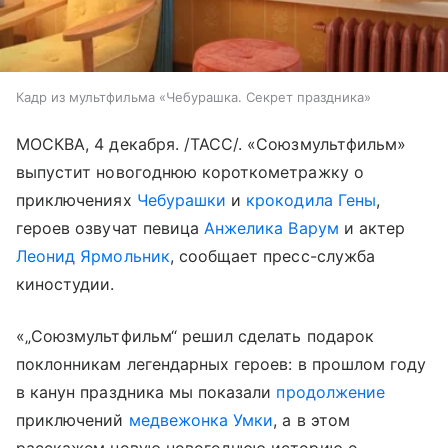
Кадр из мультфильма «Чебурашка. Секрет праздника»
МОСКВА, 4 декабря. /ТАСС/. «Союзмультфильм»
выпустит новогоднюю короткометражку о
приключениях
Чебурашки
и
крокодила Гены
,
героев озвучат певица
Анжелика Варум
и актер
Леонид Ярмольник
, сообщает пресс-служба
киностудии.
«„Союзмультфильм“ решил сделать подарок
поклонникам легендарных героев: в прошлом году
в канун праздника мы показали
продолжение
приключений
медвежонка Умки
, а в этом
расскажем новую новогоднюю историю о