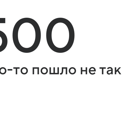
500
о-то пошло не так