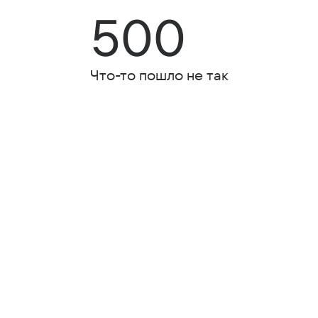
500
Что-то пошло не так