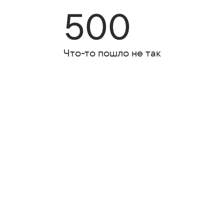
500
Что-то пошло не так