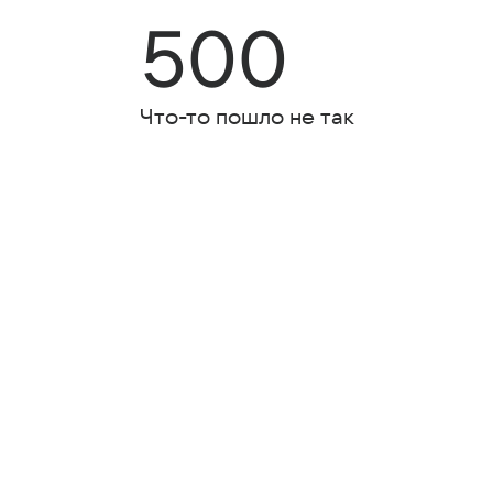
500
Что-то пошло не так