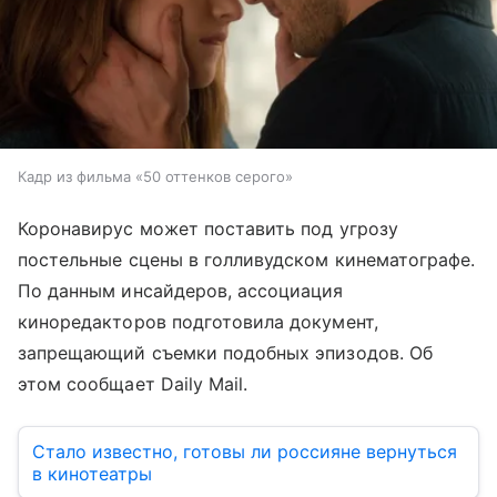
Кадр из фильма «50 оттенков серого»
Коронавирус может поставить под угрозу
постельные сцены в голливудском кинематографе.
По данным инсайдеров, ассоциация
киноредакторов подготовила документ,
запрещающий съемки подобных эпизодов. Об
этом сообщает Daily Mail.
Стало известно, готовы ли россияне вернуться
в кинотеатры