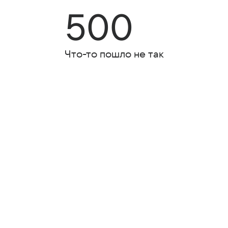
500
Что-то пошло не так