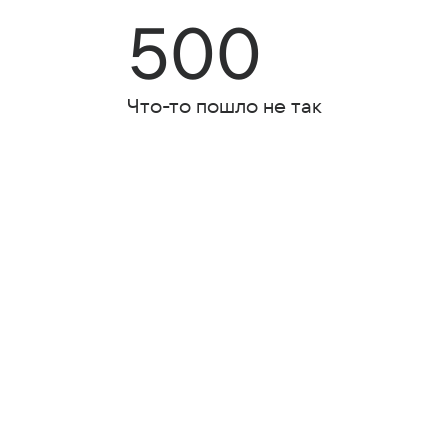
500
Что-то пошло не так