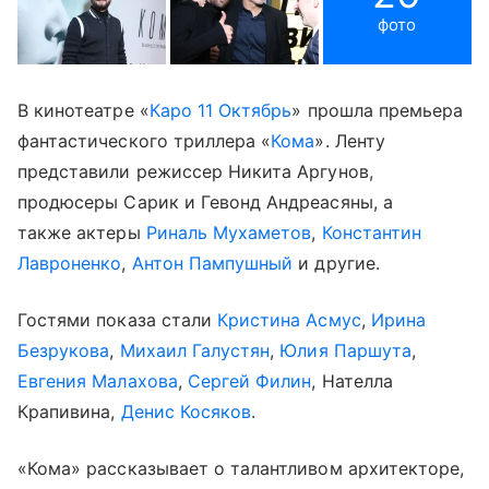
фото
В кинотеатре «
Каро 11 Октябрь
» прошла премьера
фантастического триллера «
Кома
». Ленту
представили режиссер Никита Аргунов,
продюсеры Сарик и Гевонд Андреасяны, а
также актеры
Риналь Мухаметов
,
Константин
Лавроненко
,
Антон Пампушный
и другие.
Гостями показа стали
Кристина Асмус
,
Ирина
Безрукова
,
Михаил Галустян
,
Юлия Паршута
,
Евгения Малахова
,
Сергей Филин
, Нателла
Крапивина,
Денис Косяков
.
«Кома» рассказывает о талантливом архитекторе,