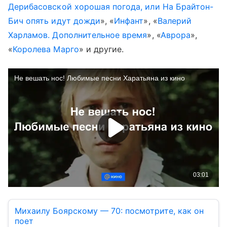
Дерибасовской хорошая погода, или На Брайтон-
Бич опять идут дожди
», «
Инфант
», «
Валерий
Харламов. Дополнительное время
», «
Аврора
»,
«
Королева Марго
» и другие.
Михаилу Боярскому — 70: посмотрите, как он
поет