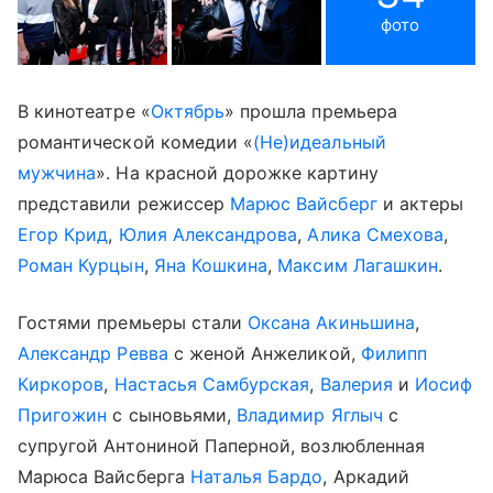
фото
В кинотеатре «
Октябрь
» прошла премьера
романтической комедии «
(Не)идеальный
мужчина
». На красной дорожке картину
представили режиссер
Марюс Вайсберг
и актеры
Егор Крид
,
Юлия Александрова
,
Алика Смехова
,
Роман Курцын
,
Яна Кошкина
,
Максим Лагашкин
.
Гостями премьеры стали
Оксана Акиньшина
,
Александр Ревва
с женой Анжеликой,
Филипп
Киркоров
,
Настасья Самбурская
,
Валерия
и
Иосиф
Пригожин
с сыновьями,
Владимир Яглыч
с
супругой Антониной Паперной, возлюбленная
Марюса Вайсберга
Наталья Бардо
, Аркадий