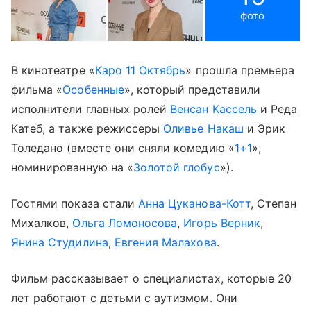
фото
В кинотеатре «
Каро 11 Октябрь
» прошла премьера
фильма «
Особенные
», который представили
исполнители главных ролей
Венсан Кассель
и Реда
Катеб, а также режиссеры
Оливье Накаш
и Эрик
Толедано (вместе они сняли комедию «
1+1
»,
номинированную на «
Золотой глобус
»).
Гостями показа стали
Анна Цуканова-Котт
, Степан
Михалков,
Ольга Ломоносова
,
Игорь Верник
,
Янина Студилина
,
Евгения Малахова
.
Фильм рассказывает о специалистах, которые 20
лет работают с детьми с аутизмом. Они