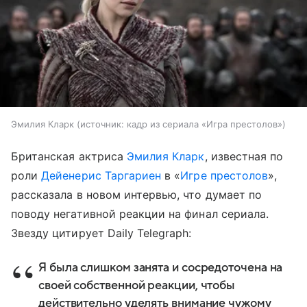
Эмилия Кларк
источник:
кадр из сериала «Игра престолов»
Британская актриса
Эмилия Кларк
, известная по
роли
Дейенерис Таргариен
в «
Игре престолов
»,
рассказала в новом интервью, что думает по
поводу негативной реакции на финал сериала.
Звезду цитирует Daily Telegraph:
Я была слишком занята и сосредоточена на
своей собственной реакции, чтобы
действительно уделять внимание чужому