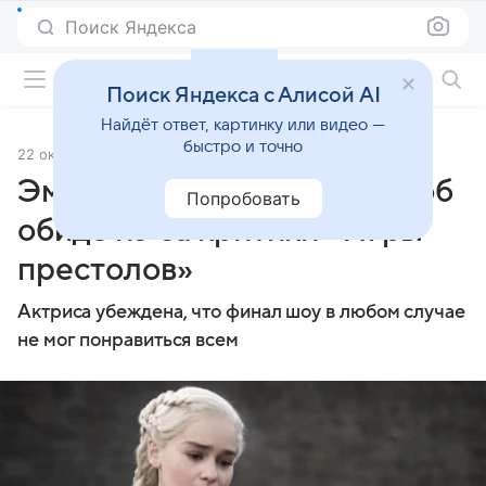
Поиск Яндекса
Фильмы онлайн
Поиск Яндекса с Алисой AI
Найдёт ответ, картинку или видео —
быстро и точно
22 октября 2019
Источник:
Lenta.Ru
Эмилия Кларк рассказала об
Попробовать
обиде из-за критики «Игры
престолов»
Актриса убеждена, что финал шоу в любом случае
не мог понравиться всем