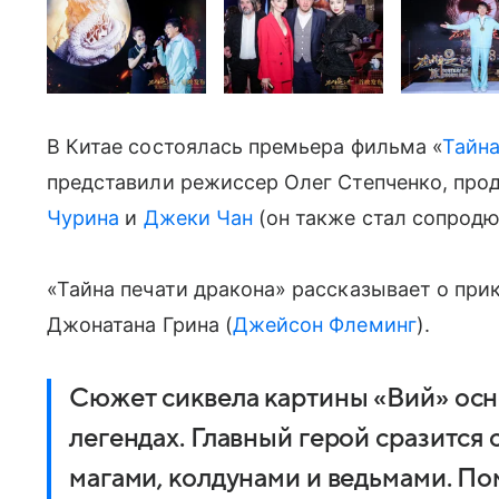
В Китае состоялась премьера фильма «
Тайна
представили режиссер Олег Степченко, пр
Чурина
и
Джеки Чан
(он также стал сопрод
«Тайна печати дракона» рассказывает о при
Джонатана Грина (
Джейсон Флеминг
).
Сюжет сиквела картины «Вий» осно
легендах. Главный герой сразится 
магами, колдунами и ведьмами. Пом