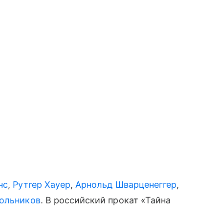
нс
,
Рутгер Хауер
,
Арнольд Шварценеггер
,
ольников
. В российский прокат «Тайна