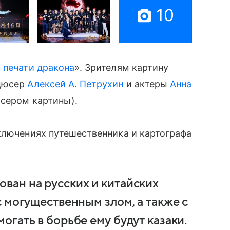
10
 печати дракона
». Зрителям картину
одюсер
Алексей А. Петрухин
и актеры
Анна
юсером картины).
ключениях путешественника и картографа
ван на русских и китайских
с могущественным злом, а также с
огать в борьбе ему будут казаки.