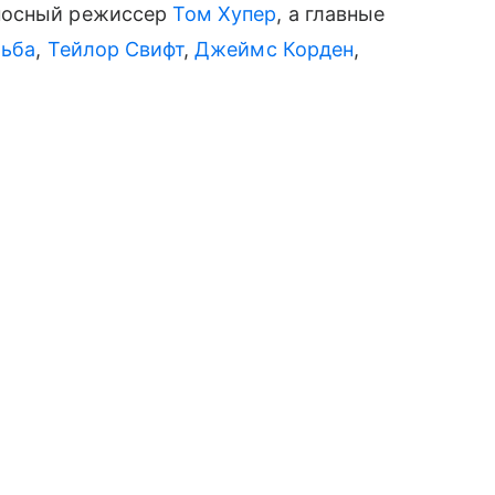
носный режиссер
Том Хупер
, а главные
льба
,
Тейлор Свифт
,
Джеймс Корден
,