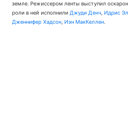
земле. Режиссером ленты выступил оскаро
роли в ней исполнили
Джуди Денч
,
Идрис Э
Дженнифер Хадсон
,
Иэн МакКеллен
.