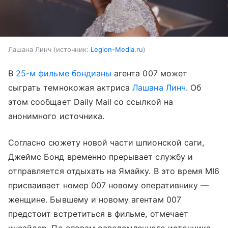
Лашана Линч
источник:
Legion-Media.ru
В
25-м фильме бондианы
агента 007 может
сыграть темнокожая актриса
Лашана Линч
. Об
этом сообщает Daily Mail со ссылкой на
анонимного источника.
Согласно сюжету новой части шпионской саги,
Джеймс Бонд временно прерывает службу и
отправляется отдыхать на Ямайку. В это время MI6
присваивает номер 007 новому оперативнику —
женщине. Бывшему и новому агентам 007
предстоит встретиться в фильме, отмечает
инсайдер. По словам осведомленного источника,