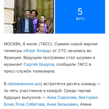
5
фото
МОСКВА, 8 июля. /ТАСС/. Съемки новой версии
телеигры «
Форт Боярд
» от СТС начались во
Франции. Ведущим программы стал шоумен и
музыкант
Сергей Шнуров
, сообщили ТАСС в
пресс-службе телеканала.
В
обновленном шоу
встретятся десять команд —
по пять участников в каждой. Среди героев
будущих выпусков —
Анна Седокова
,
Виктория
Боня
,
Роза Сябитова
,
Анна Хилькевич
, Алена