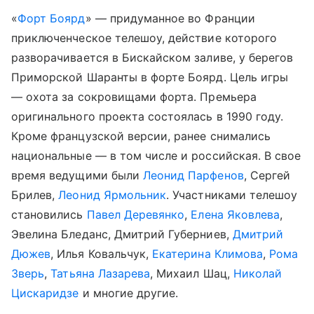
«
Форт Боярд
» — придуманное во Франции
приключенческое телешоу, действие которого
разворачивается в Бискайском заливе, у берегов
Приморской Шаранты в форте Боярд. Цель игры
— охота за сокровищами форта. Премьера
оригинального проекта состоялась в 1990 году.
Кроме французской версии, ранее снимались
национальные — в том числе и российская. В свое
время ведущими были
Леонид Парфенов
, Сергей
Брилев,
Леонид Ярмольник
. Участниками телешоу
становились
Павел Деревянко
,
Елена Яковлева
,
Эвелина Бледанс, Дмитрий Губерниев,
Дмитрий
Дюжев
, Илья Ковальчук,
Екатерина Климова
,
Рома
Зверь
,
Татьяна Лазарева
, Михаил Шац,
Николай
Цискаридзе
и многие другие.