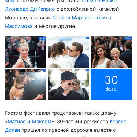
Зем
. Гостями премьеры стали
Татьяна Навка
,
Леонардо ДиКаприо
с возлюбленной Камилой
Морроне, актрисы
Стэйси Мартин
,
Полина
Максимова
и многие другие.
30
фото
Гостям фестиваля представили также драму
«
Матиас и Максим
»: 30-летний режиссер
Ксавье
Долан
прошел по красной дорожке вместе с