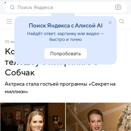
Поиск Яндекса
Фильмы онлайн
Поиск Яндекса с Алисой AI
Найдёт ответ, картинку или видео —
быстро и точно
25 марта 2019
Источник:
Кино Mail
Кожевникова рассказала в
Попробовать
телешоу о конфликте с
Собчак
Актриса стала гостьей программы «Секрет на
миллион»