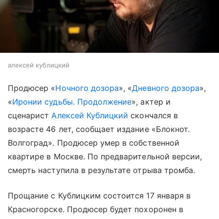
алексей кублицкий
Продюсер «
Ночного дозора
», «
Дневного дозора
»,
«
Иронии судьбы. Продолжение
», актер и
сценарист
Алексей Кублицкий
скончался в
возрасте 46 лет, сообщает издание «Блокнот.
Волгоград». Продюсер умер в собственной
квартире в Москве. По предварительной версии,
смерть наступила в результате отрыва тромба.
Прощание с Кублицким состоится 17 января в
Красногорске. Продюсер будет похоронен в