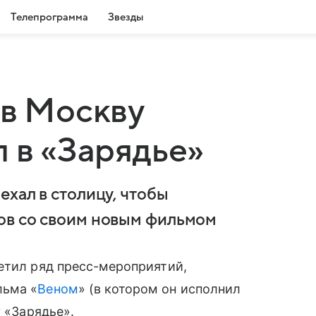
Телепрограмма
Звезды
 в Москву
л в «Зарядье»
хал в столицу, чтобы
ов со своим новым фильмом
етил ряд пресс-мероприятий,
льма «
Веном
» (в котором он исполнил
у «Зарядье».