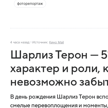
фоторепортаж
4 часа назад
Источник:
Кино Mail
Шарлиз Терон — 51
характер и роли,
невозможно забы
В день рождения Шарлиз Терон вспо
смелые перевоплощения и моменты, 