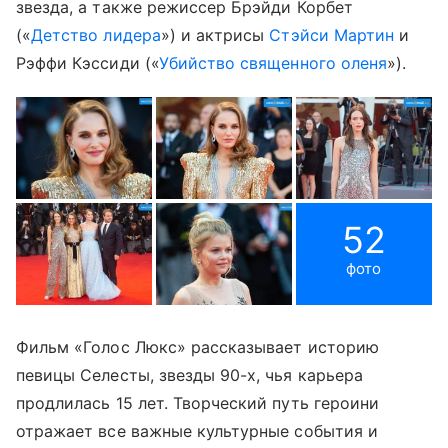
звезда, а также режиссер Брэйди Корбет
(«
Детство лидера
») и актрисы
Стэйси Мартин
и
Рэффи Кэссиди («
Убийство священного оленя
»).
52
фото
Фильм «Голос Люкс» рассказывает историю
певицы Селесты, звезды 90-х, чья карьера
продлилась 15 лет. Творческий путь героини
отражает все важные культурные события и