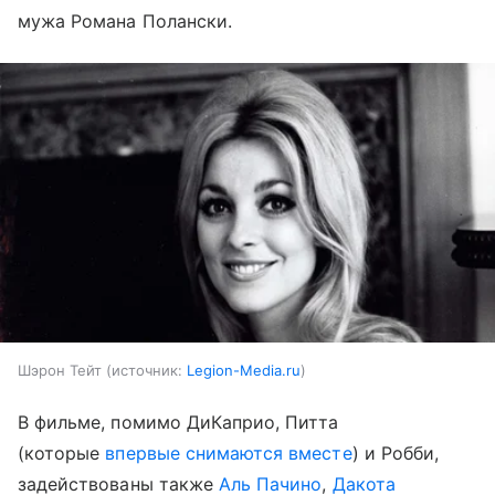
мужа Романа Полански.
Шэрон Тейт
источник:
Legion-Media.ru
В фильме, помимо ДиКаприо, Питта
(которые
впервые снимаются вместе
) и Робби,
задействованы также
Аль Пачино
,
Дакота