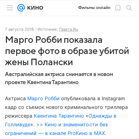
Фильмы онлайн
7 августа 2018
Источник:
Газета.Ru
Марго Робби показала
первое фото в образе убитой
жены Полански
Австралийская актриса снимается в новом
проекте Квентина Тарантино
Актриса
Марго Робби
опубликовала в Instagram
кадр со съемок нового криминального триллера
режиссера
Квентина Тарантино
«
Однажды в
Голливуде
».
>> Кино и знаменитости без
ограничений — в канале ProКино в MAX.