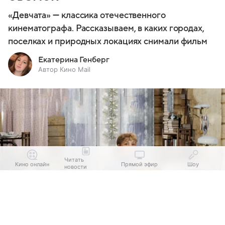
«Девчата» — классика отечественного
кинематографа. Рассказываем, в каких городах,
поселках и природных локациях снимали фильм
Екатерина Генберг
Автор Кино Mail
Читать
Кино онлайн
Прямой эфир
Шоу
новости
Выберите комментарий
Выберите комментарий
Выберите комментарий
Информация полезная и актуальная
Информация полезная и актуальная
Информация полезная и актуальная