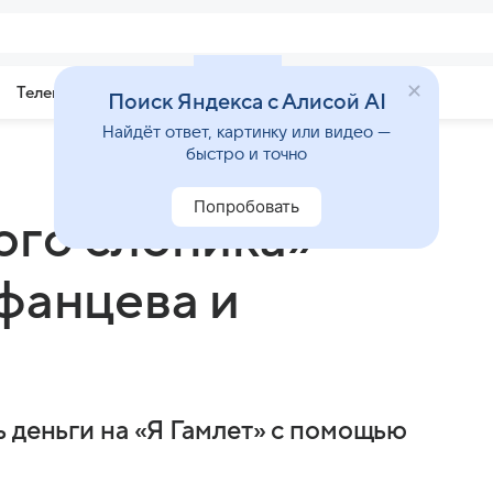
Телепрограмма
Звезды
Поиск Яндекса с Алисой AI
Найдёт ответ, картинку или видео —
быстро и точно
Попробовать
ого слоника»
фанцева и
ь деньги на «Я Гамлет» с помощью