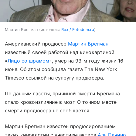
Мартин Брегман
источник:
Rex / Fotodom.ru
Американский продюсер
Мартин Брегман
,
известный своей работой над кинокартиной
«
Лицо со шрамом
», умер на 93-м году жизни 16
июня. Об этом сообщила газета The New York
Timesсо ссылкой на супругу продюсера.
По данным газеты, причиной смерти Брегмана
стало кровоизлияние в мозг. О точном месте
смерти продюсера не сообщается.
Мартин Брегман известен продюсированием
таких кинокартин с участием актера
Аль Пачино
,