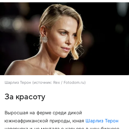
Шарлиз Терон
источник:
Rex / Fotodom.ru
За красоту
Выросшая на ферме среди дикой
южноафриканской природы, юная
Шарлиз Терон
наверняка и не мечтала о карьере в шоу-бизнесе,