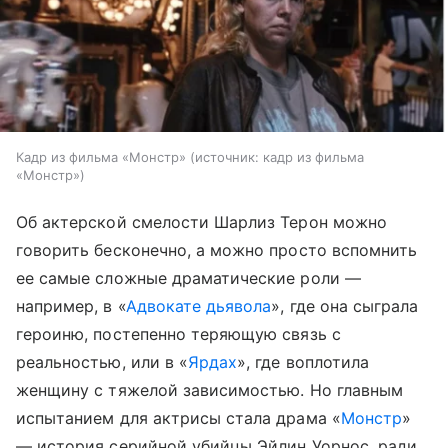
Кадр из фильма «Монстр»
источник:
кадр из фильма
«Монстр»
Об актерской смелости Шарлиз Терон можно
говорить бесконечно, а можно просто вспомнить
ее самые сложные драматические роли —
например, в «
Адвокате дьявола
», где она сыграла
героиню, постепенно теряющую связь с
реальностью, или в «
Ярдах
», где воплотила
женщину с тяжелой зависимостью. Но главным
испытанием для актрисы стала драма «
Монстр
»
— история серийной убийцы Эйлин Уорнос, ради