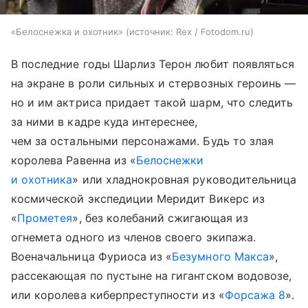
«Белоснежка и охотник»
источник:
Rex / Fotodom.ru
В последние годы Шарлиз Терон любит появляться
на экране в роли сильных и стервозных героинь —
но и им актриса придает такой шарм, что следить
за ними в кадре куда интереснее,
чем за остальными персонажами. Будь то злая
королева Равенна из «
Белоснежки
и охотника
» или хладнокровная руководительница
космической экспедиции Меридит Викерс из
«
Прометея
», без колебаний сжигающая из
огнемета одного из членов своего экипажа.
Военачальница Фуриоса из «
Безумного Макса
»,
рассекающая по пустыне на гигантском водовозе,
или королева киберпреступности из «
Форсажа 8
».