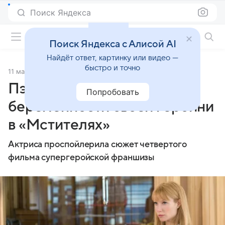
Поиск Яндекса
Фильмы онлайн
Поиск Яндекса с Алисой AI
Найдёт ответ, картинку или видео —
быстро и точно
11 мая 2018
Источник:
Lenta.Ru
Пэлтроу рассказала о
Попробовать
беременности своей героини
в «Мстителях»
Актриса проспойлерила сюжет четвертого
фильма супергеройской франшизы