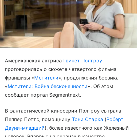
Американская актриса
Гвинет Пэлтроу
проговорилась о сюжете четвертого фильма
франшизы «
Мстители
», продолжения боевика
«
Мстители: Война бесконечности
». Об этом
сообщает портал Segmentnext.
В фантастической киносерии Пэлтроу сыграла
Пеппер Поттс, помощницу
Тони Старка
(
Роберт
Дауни-младший
), более известного как Железный
человек. Впервые на экранах в качестве