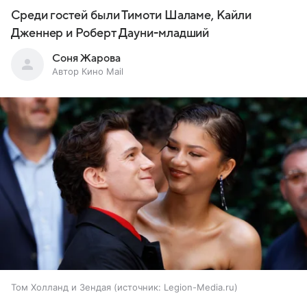
Среди гостей были Тимоти Шаламе, Кайли
Дженнер и Роберт Дауни-младший
Соня Жарова
Автор Кино Mail
Том Холланд и Зендая
источник:
Legion-Media.ru