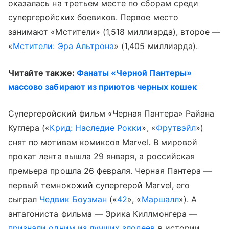
оказалась на третьем месте по сборам среди
супергеройских боевиков. Первое место
занимают «Мстители» (1,518 миллиарда), второе —
«
Мстители: Эра Альтрона
» (1,405 миллиарда).
Читайте также:
Фанаты «Черной Пантеры»
массово забирают из приютов черных кошек
Супергеройский фильм «Черная Пантера» Райана
Куглера («
Крид: Наследие Рокки
», «
Фрутвэйл
»)
снят по мотивам комиксов Marvel. В мировой
прокат лента вышла 29 января, а российская
премьера прошла 26 февраля. Черная Пантера —
первый темнокожий супергерой Marvel, его
сыграл
Чедвик Боузман
(«
42
», «
Маршалл
»). А
антагониста фильма — Эрика Киллмонгера —
признали одним из лучших злодеев
в истории