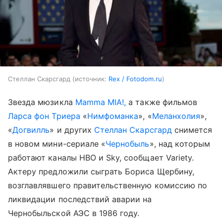
Стеллан Скарсгард
источник:
Rex / Fotodom.ru
Звезда мюзикла
Mamma MIA!,
а также фильмов
Ларса фон Триера
«
Нимфоманка
», «
Меланхолия
»,
«
Догвилль
» и других
Стеллан Скарсгард
снимется
в новом мини-сериале «
Чернобыль
», над которым
работают каналы HBO и Sky, сообщает Variety.
Актеру предложили сыграть Бориса Щербину,
возглавлявшего правительственную комиссию по
ликвидации последствий аварии на
Чернобыльской АЭС в 1986 году.