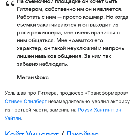
На съемочной площадке он хочет быть
Гитлером, собственно им он и является.
Работать с ним — просто кошмар. Но когда
съемки заканчиваются и он выходит из
роли режиссера, мне очень нравится с
ним общаться. Мне нравится его
характер, он такой неуклюжий и напрочь
лишен навыков общения. За ним так
забавно наблюдать.
Меган Фокс
Услышав про Гитлера, продюсер «Трансформеров»
Стивен Спилберг
незамедлительно уволил актрису
из третьей части, заменив на
Роузи Хантингтон-
Уайтли
.
Кейт Уинслет
/
Джеймс