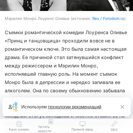
Мэрилин Монро Лоуренс Оливье
источник:
Rex / Fotodom.ru
Съемки романтической комедии Лоуренса Оливье
«Принц и танцовщица» проходили вовсе не в
романтическом ключе. Это была самая настоящая
драма. Ее причиной стал затянувшийся конфликт
между режиссером и Мэрилин Монро,
исполнявшей главную роль. На момент съемок
Монро была в депрессии и нередко запивала ее
алкоголем. Она по своему обыкновению забывала
реплики, часто опаздывала на съемки и впадала в
истерики. Лоуренс Оливье отказался признавать
Используем
технологии рекомендаций
звездный статус кинодивы и жестко ставил ее на
место, в том числе используя грубые реплики. К
Читать
Кино онлайн
Прямой эфир
Шоу
новости
примеру, однажды он буквально довел ее до