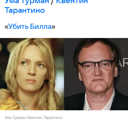
Ума Турман
/
Квентин
Тарантино
«
Убить Билла
»
Ума Турман Квентин Тарантино