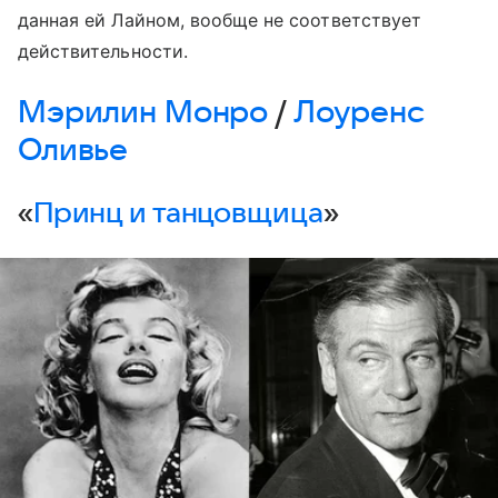
данная ей Лайном, вообще не соответствует
действительности.
Мэрилин Монро
/
Лоуренс
Оливье
«
Принц и танцовщица
»