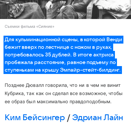
Съемки фильма «Сияние»
Для кульминационной сцены, в которой Венди
бежит вверх по лестнице с ножом в руках,
потребовалось 35 дублей. В итоге актриса
пробежала расстояние, равное подъему по
ступенькам на крышу Эмпайр-стейт-билдинг.
Позднее Дювалл говорила, что ни в чем не винит
Кубрика, так как он сделал все возможное, чтобы
ее образ был максимально правдоподобным.
Ким Бейсингер
/
Эдриан Лайн