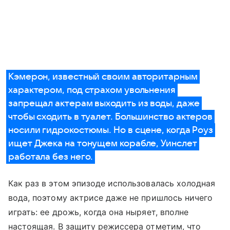
Кэмерон, известный своим авторитарным
характером, под страхом увольнения
запрещал актерам выходить из воды, даже
чтобы сходить в туалет. Большинство актеров
носили гидрокостюмы. Но в сцене, когда Роуз
ищет Джека на тонущем корабле, Уинслет
работала без него.
Как раз в этом эпизоде использовалась холодная
вода, поэтому актрисе даже не пришлось ничего
играть: ее дрожь, когда она ныряет, вполне
настоящая. В защиту режиссера отметим, что