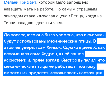
Мелани Гриффит
, которой было запрещено
навещать мать на работе. Но самым страшным
эпизодом стала ключевая сцена «Птиц», когда на
Типпи нападают десятки чаек.
До последнего она была уверена, что в съемках
будут использованы механические птицы. В
этом ее уверял сам Хичкок. Однако в день X, как
вспоминала сама Хедрен, к ней зашел
ассистент, и, пряча взгляд, быстро выпалил, что
механические птицы не работают, поэтому
вместо них придется использовать настоящих.