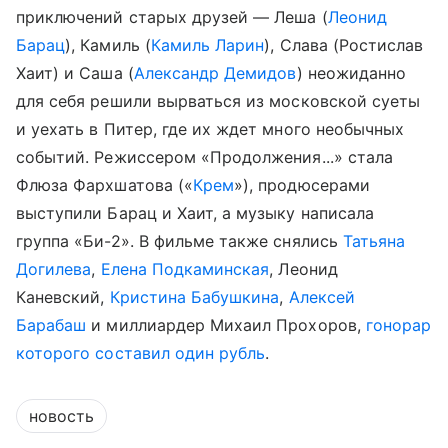
приключений старых друзей — Леша (
Леонид
Барац
), Камиль (
Камиль Ларин
), Слава (Ростислав
Хаит) и Саша (
Александр Демидов
) неожиданно
для себя решили вырваться из московской суеты
и уехать в Питер, где их ждет много необычных
событий. Режиссером «Продолжения...» стала
Флюза Фархшатова («
Крем
»), продюсерами
выступили Барац и Хаит, а музыку написала
группа «Би-2». В фильме также снялись
Татьяна
Догилева
,
Елена Подкаминская
, Леонид
Каневский,
Кристина Бабушкина
,
Алексей
Барабаш
и миллиардер Михаил Прохоров,
гонорар
которого составил один рубль
.
новость