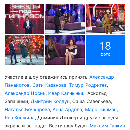
18
фото
Участие в шоу отважились принять
Александр
Панайотов
,
Сати Казанова
,
Тимур Родригез
,
Александр Носик
,
Ивар Калныньш
, Аскольд
Запашный,
Дмитрий Колдун
, Саша Савельева,
Наталья Бочкарева
,
Анна Ардова
,
Марк Тишман
,
Яна Кошкина
, Доминик Джокер и другие звезды
экрана и эстрады. Вести шоу будут
Максим Галкин