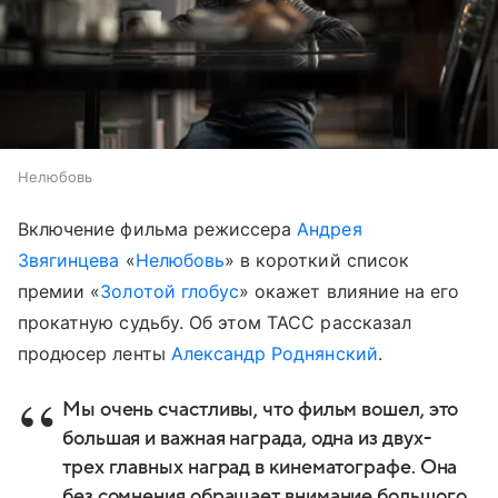
Нелюбовь
Включение фильма режиссера
Андрея
Звягинцева
«
Нелюбовь
» в короткий список
премии «
Золотой глобус
» окажет влияние на его
прокатную судьбу. Об этом ТАСС рассказал
продюсер ленты
Александр Роднянский
.
Мы очень счастливы, что фильм вошел, это
большая и важная награда, одна из двух-
трех главных наград в кинематографе. Она
без сомнения обращает внимание большого