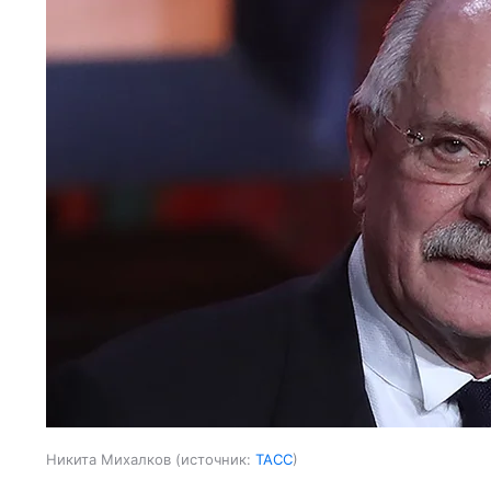
Никита Михалков
источник:
ТАСС