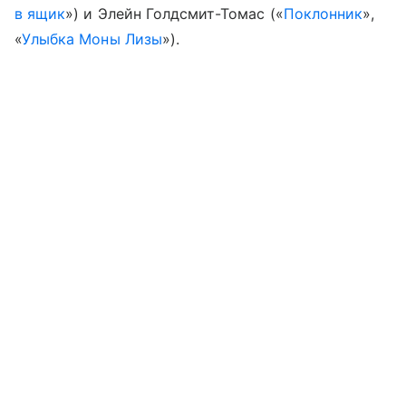
в ящик
») и Элейн Голдсмит-Томас («
Поклонник
»,
«
Улыбка Моны Лизы
»).