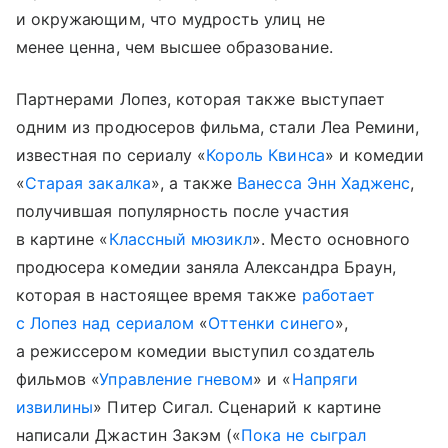
и окружающим, что мудрость улиц не
менее ценна, чем высшее образование.
Партнерами Лопез, которая также выступает
одним из продюсеров фильма, стали Леа Ремини,
известная по сериалу «
Король Квинса
» и комедии
«
Старая закалка
», а также
Ванесса Энн Хадженс
,
получившая популярность после участия
в картине «
Классный мюзикл
». Место основного
продюсера комедии заняла Александра Браун,
которая в настоящее время также
работает
с Лопез над сериалом
«
Оттенки синего
»,
а режиссером комедии выступил создатель
фильмов «
Управление гневом
» и «
Напряги
извилины
» Питер Сигал. Сценарий к картине
написали Джастин Закэм («
Пока не сыграл