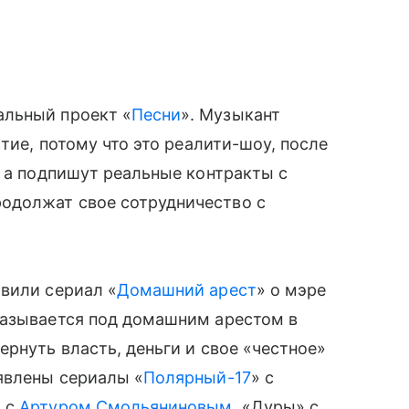
льный проект «
Песни
». Музыкант
стие, потому что это реалити-шоу, после
, а подпишут реальные контракты с
одолжат свое сотрудничество с
вили сериал «
Домашний арест
» о мэре
казывается под домашним арестом в
рнуть власть, деньги и свое «честное»
явлены сериалы «
Полярный-17
» с
» с
Артуром Смольяниновым
, «Дуры» с