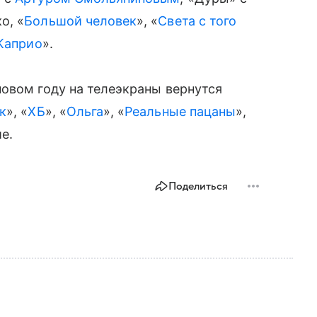
о, «
Большой человек
», «
Света с того
Каприо
».
овом году на телеэкраны вернутся
к
», «
ХБ
», «
Ольга
», «
Реальные пацаны
»,
ие.
Поделиться