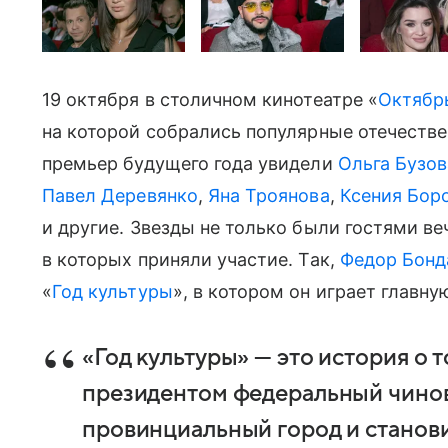
19 октября в столичном кинотеатре «
Октябр
на которой собрались популярные отечеств
премьер будущего года увидели
Ольга Бузов
Павел Деревянко
,
Яна Троянова
,
Ксения Бор
и другие. Звезды не только были гостями ве
в которых приняли участие. Так,
Федор Бонд
«
Год культуры
», в котором он играет главну
«Год культуры» — это история о т
президентом федеральный чинов
провинциальный город и станов