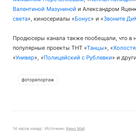
Валентиной Мазуниной
и Александром Яценк
света
», киносериалы «
Бонус
» и «
Звоните Ди
Продюсеры канала также пообещали, что в н
популярные проекты ТНТ «
Танцы
», «
Холостя
«
Универ
», «
Полицейский с Рублевки
» и друг
фоторепортаж
14 часов назад
Источник:
Кино Mail