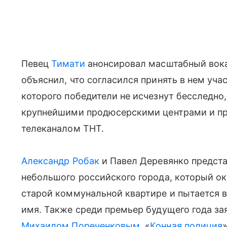
Певец
Тимати
анонсировал масштабный вока
объяснил, что согласился принять в нем уча
которого победители не исчезнут бесследно
крупнейшими продюсерскими центрами и пр
телеканалом ТНТ.
Александр Робак
и Павел Деревянко предста
небольшого российского города, который о
старой коммунальной квартире и пытается ве
имя. Также среди премьер будущего года за
Михаилом Пореченковым
, «
Конная полиция