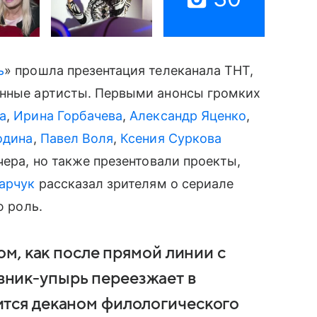
ь
» прошла презентация телеканала ТНТ,
енные артисты. Первыми анонсы громких
а
,
Ирина Горбачева
,
Александр Яценко
,
одина
,
Павел Воля
,
Ксения Суркова
чера, но также презентовали проекты,
арчук
рассказал зрителям о сериале
ю роль.
ом, как после прямой линии с
ник-упырь переезжает в
ится деканом филологического