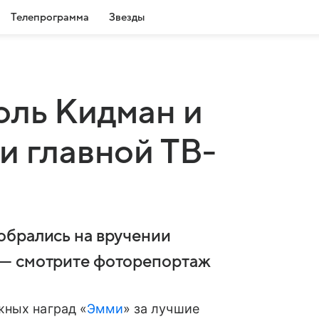
Телепрограмма
Звезды
оль Кидман и
и главной ТВ-
обрались на вручении
 — смотрите фоторепортаж
жных наград «
Эмми
» за лучшие