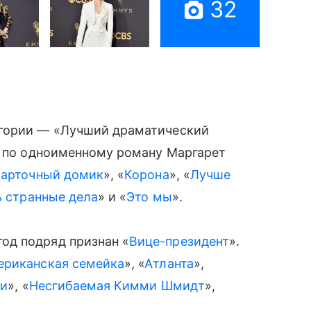
32
егории — «Лучший драматический
й по одноименному роману Маргарет
арточный домик
», «
Корона
», «
Лучше
 странные дела
» и «
Это мы
».
од подряд признан «
Вице-президент
».
ериканская семейка
», «
Атланта
»,
ки
», «
Несгибаемая Кимми Шмидт
»,