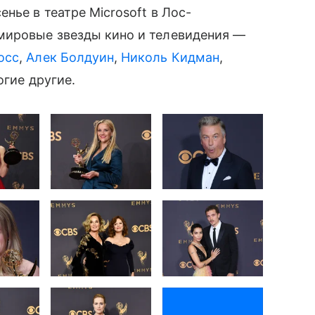
нье в театре Microsoft в Лос-
мировые звезды кино и телевидения —
осс
,
Алек Болдуин
,
Николь Кидман
,
гие другие.