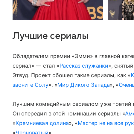
Лучшие сериалы
Обладателем премии «Эмми» в главной кат
сериал» — стал «
Рассказ служанки
», сняты
Этвуд. Проект обошел такие сериалы, как «
К
звоните Солу
», «
Мир Дикого Запада
», «
Очень
Лучшим комедийным сериалом уже третий г
Он опередил в этой номинации сериалы «
Ам
«
Кремниевая долина
», «
Мастер не на все ру
«
Черноватый
».