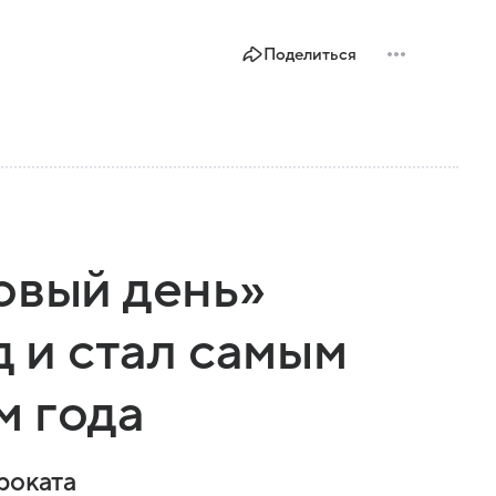
Поделиться
овый день»
д и стал самым
м года
роката