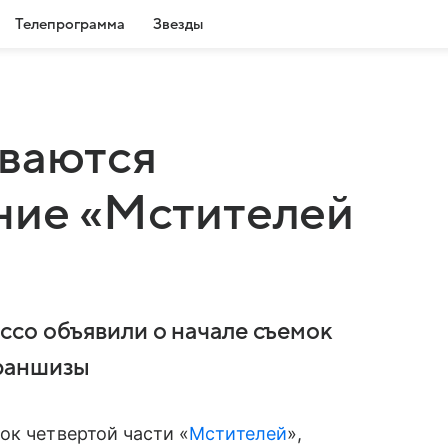
Телепрограмма
Звезды
ываются
ние «Мстителей
со объявили о начале съемок
франшизы
ок четвертой части «
Мстителей
»,