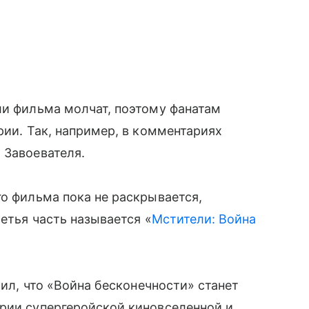
ли фильма молчат, поэтому фанатам
рии. Так, например, в комментариях
 Завоевателя.
го фильма пока не раскрывается,
ретья часть называется «
Мстители: Война
рил, что «Война бесконечности» станет
ории супергеройской киновселенной и