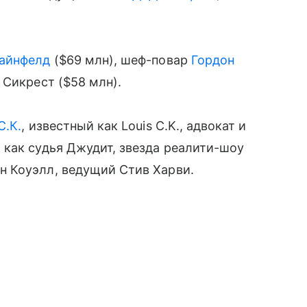
айнфелд
($69 млн), шеф-повар
Гордон
 Сикрест ($58 млн).
С.К.
, известный как Louis C.K., адвокат и
как судья Джудит, звезда реалити-шоу
н Коуэлл, ведущий Стив Харви.