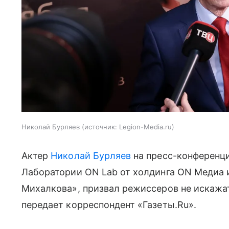
Николай Бурляев
источник:
Legion-Media.ru
Актер
Николай Бурляев
на пресс-конференци
Лаборатории ON Lab от холдинга ON Медиа 
Михалкова», призвал режиссеров не искажат
передает корреспондент «Газеты.Ru».