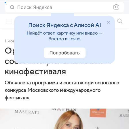
Поиск Яндекса
Фильмы онлайн
Поиск Яндекса с Алисой AI
Найдёт ответ, картинку или видео —
быстро и точно
1 июня 2017
Источник:
Lenta.Ru
Орнелла Мути вошла в
Попробовать
состав жюри Московского
кинофестиваля
Объявлена программа и состав жюри основного
конкурса Московского международного
фестиваля