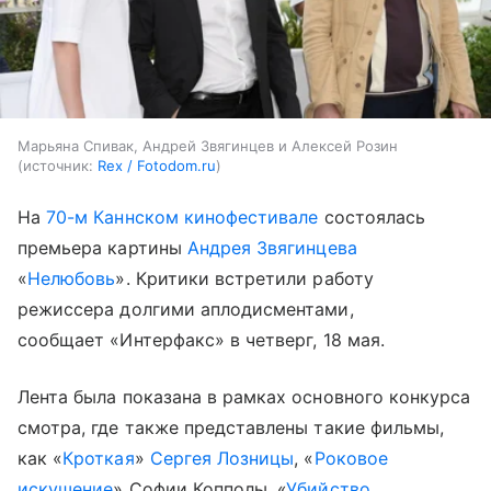
Марьяна Спивак, Андрей Звягинцев и Алексей Розин
источник:
Rex / Fotodom.ru
На
70-м Каннском кинофестивале
состоялась
премьера картины
Андрея Звягинцева
«
Нелюбовь
». Критики встретили работу
режиссера долгими аплодисментами,
сообщает «Интерфакс» в четверг, 18 мая.
Лента была показана в рамках основного конкурса
смотра, где также представлены такие фильмы,
как «
Кроткая
»
Сергея Лозницы
, «
Роковое
искушение
» Софии Копполы, «
Убийство