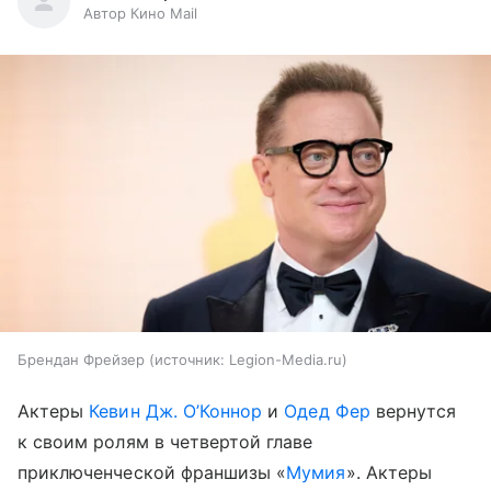
Автор Кино Mail
Брендан Фрейзер
источник:
Legion-Media.ru
Актеры
Кевин Дж. О’Коннор
и
Одед Фер
вернутся
к своим ролям в четвертой главе
приключенческой франшизы «
Мумия
». Актеры