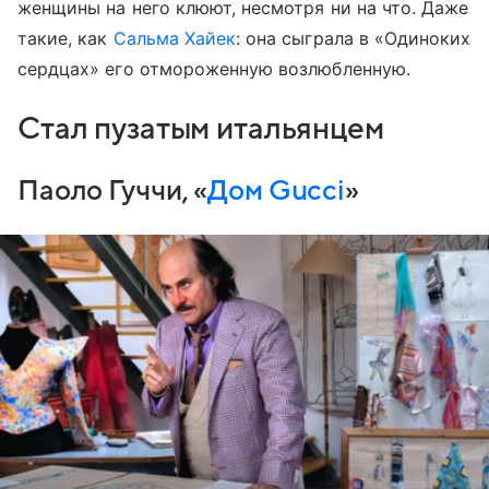
женщины на него клюют, несмотря ни на что. Даже
такие, как
Сальма Хайек
: она сыграла в «Одиноких
сердцах» его отмороженную возлюбленную.
Стал пузатым итальянцем
Паоло Гуччи, «
Дом Gucci
»