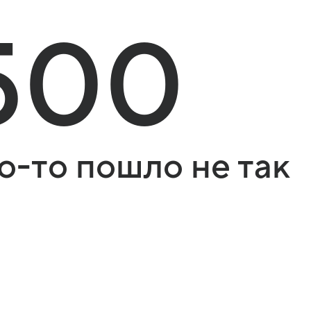
500
о-то пошло не так