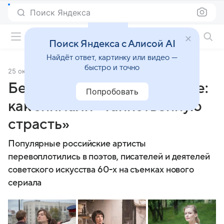
Поиск Яндекса
Фильмы онлайн
Поиск Яндекса с Алисой AI
Найдёт ответ, картинку или видео —
быстро и точно
25 октября 2016
Источник:
Кино Mail
Безруков, Пересильд и 60-е:
Попробовать
как снимали «Таинственную
страсть»
Популярные российские артисты
перевоплотились в поэтов, писателей и деятелей
советского искусства 60-х на съемках нового
сериала